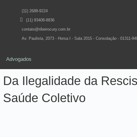
(11) 2688-9224
(11) 93408-8836
contato@ribeirocury.com.br
Av. Paulista, 2073 - Horsa I - Sala 2015 - Consolação - 01311-94
Advogados
Da Ilegalidade da Rescis
Saúde Coletivo