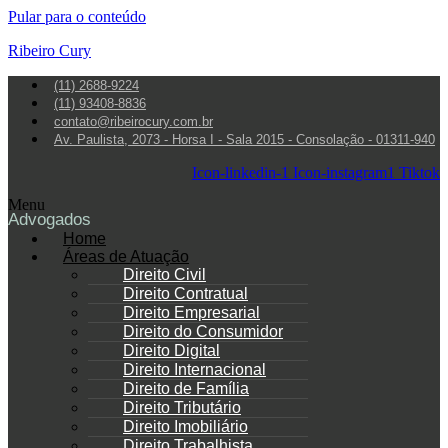
Pular para o conteúdo
Ribeiro Cury
(11) 2688-9224
(11) 93408-8836
contato@ribeirocury.com.br
Av. Paulista, 2073 - Horsa I - Sala 2015 - Consolação - 01311-940
Icon-linkedin-1
Icon-instagram1
Tiktok
Menu
Advogados
Home
Áreas de Atuação
Direito Civil
Direito Contratual
Direito Empresarial
Direito do Consumidor
Direito Digital
Direito Internacional
Direito de Família
Direito Tributário
Direito Imobiliário
Direito Trabalhista