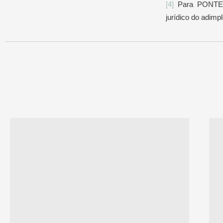
[4]
Para PONTES D
jurídico do adim