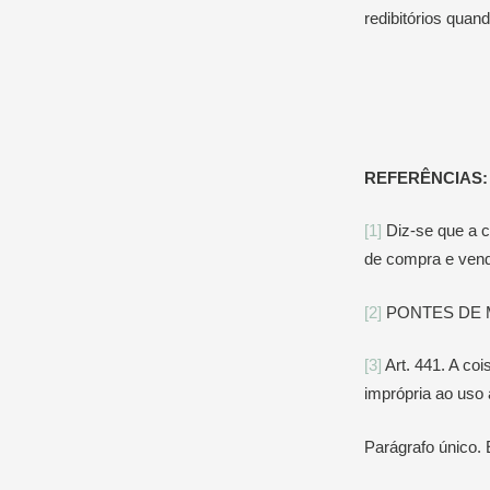
redibitórios quan
REFERÊNCIAS:
[1]
Diz-se que a co
de compra e venda
[2]
PONTES DE M
[3]
Art. 441. A coi
imprópria ao uso 
Parágrafo único. 