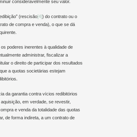
iminuir consideravelmente seu valor.
redibição” (rescisão
[4]
) do contrato ou o
ntrato de compra e venda), o que se dá
quirente.
 os poderes inerentes à qualidade de
ualmente administrar, fiscalizar a
tular o direito de participar dos resultados
r que a quotas societárias estejam
ibitórios.
 da garantia contra vícios redibitórios
aquisição, em verdade, se revestir,
 compra e venda da totalidade das quotas
 de forma indireta, a um contrato de