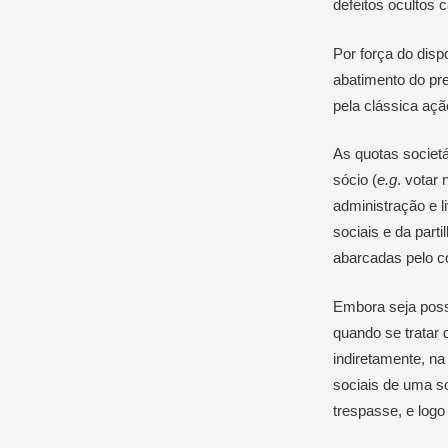
defeitos ocultos 
Por força do dispo
abatimento do pre
pela clássica aç
As quotas societá
sócio (
e.g
. votar
administração e li
sociais e da parti
abarcadas pelo con
Embora seja possí
quando se tratar 
indiretamente, na
sociais de uma s
trespasse, e logo 