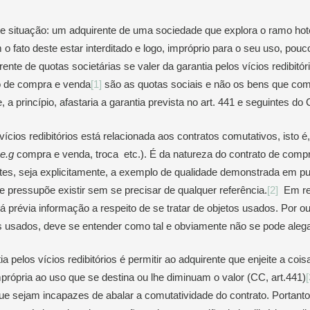
te situação: um adquirente de uma sociedade que explora o ramo hot
o fato deste estar interditado e logo, impróprio para o seu uso, po
ente de quotas societárias se valer da garantia pelos vícios redibitór
to de compra e venda
[1]
são as quotas sociais e não os bens que co
 a princípio, afastaria a garantia prevista no art. 441 e seguintes do 
 vícios redibitórios está relacionada aos contratos comutativos, isto
e.g
compra e venda, troca etc.). É da natureza do contrato de comp
tes, seja explicitamente, a exemplo de qualidade demonstrada em publ
ue pressupõe existir sem se precisar de qualquer referência.
[2]
Em reg
á prévia informação a respeito de se tratar de objetos usados. Por ou
s usados, deve se entender como tal e obviamente não se pode alega
ia pelos vícios redibitórios é permitir ao adquirente que enjeite a cois
própria ao uso que se destina ou lhe diminuam o valor (CC, art.441)
[
e sejam incapazes de abalar a comutatividade do contrato. Portanto