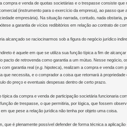
 a compra e venda de quotas societárias e o trespasse consiste que 
omercial (instrumento para o exercício da empresa), ao passo que a
ciedade empresária). Na situação narrada, contudo, nada obstaria, p
pótese a garantia de vícios redibitórios em relação ao contrato de co
ria alcançado se raciocinarmos sob a figura do negócio jurídico indire
ndireto é aquele em que se utiliza sua função típica a fim de alcançar
o pacto de retrovenda como garantia a um mútuo. Nesse negócio, os
 com garantia real (
e.g
. hipoteca), realizam a compra e venda com p
a que necessita, e o comprador a coisa que retornará à propriedade 
ítulo do preço e eventuais despesas dentro de certo prazo.
 típica da compra e venda de participação societária funcionaria como
 função de trespasse, o que permitiria, por lógica, que fossem obser
os em que pese a relação jurídica não tenha por objeto uma coisa.
m, que é plenamente possível defender de forma técnica a aplicação 