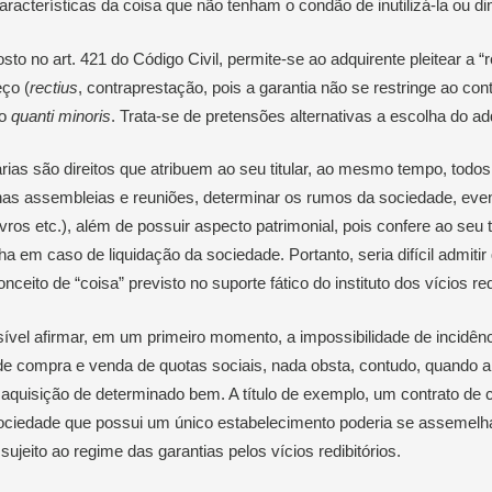
características da coisa que não tenham o condão de inutilizá-la ou d
sto no art. 421 do Código Civil, permite-se ao adquirente pleitear a “
ço (
rectius
, contraprestação, pois a garantia não se restringe ao co
ão
quanti minoris
. Trata-se de pretensões alternativas a escolha do ad
rias são direitos que atribuem ao seu titular, ao mesmo tempo, todos
 nas assembleias e reuniões, determinar os rumos da sociedade, event
vros etc.), além de possuir aspecto patrimonial, pois confere ao seu ti
lha em caso de liquidação da sociedade. Portanto, seria difícil admiti
ceito de “coisa” previsto no suporte fático do instituto dos vícios red
vel afirmar, em um primeiro momento, a impossibilidade de incidência
de compra e venda de quotas sociais, nada obsta, contudo, quando a 
 aquisição de determinado bem. A título de exemplo, um contrato de
ociedade que possui um único estabelecimento poderia se assemelhar,
sujeito ao regime das garantias pelos vícios redibitórios.