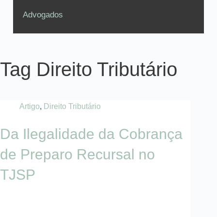
Advogados
Tag
Direito Tributário
Artigo
,
Direito Tributário
Da Ilegalidade da Cobrança
de Preparo Recursal no
TJSP