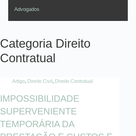
Advogados
Categoria
Direito
Contratual
Artigo
,
Direito Civil
,
Direito Contratual
IMPOSSIBILIDADE
SUPERVENIENTE
TEMPORÁRIA DA