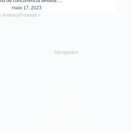
ou de concorrência desleal.…
maio 17, 2023
Anterior
Próxima
Advogados
Sobre Nós
Artigos
Depoimentos
Política de Privacidade
Trabalhe Conosco