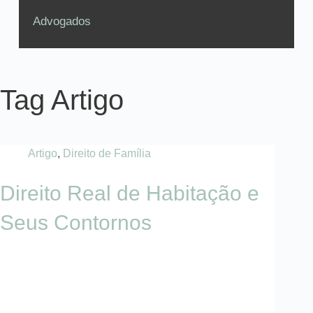
Advogados
Tag
Artigo
Artigo
,
Direito de Família
Direito Real de Habitação e
Seus Contornos